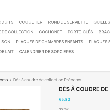
ODUITS
COQUETIER
ROND DE SERVIETTE
QUILLE
E DE COLLECTION
COCHONET
PORTE-CLÉS
BRAC
AISON
PLAQUES DE CHAMBRES ENFANTS
PLAQUES S
DE LAIT
CALENDRIER DE SORCIERES
noms
Dès à coudre de collection Prénoms
DÈS À COUDRE DE
€5.80
No tax