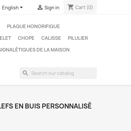
shopping_cart


Cart
(0)
English
Sign in
S
PLAQUE HONORIFIQUE
ELET
CHOPE
CALISSE
PILULIER
IGNALÉTIQUES DE LA MAISON
search
LEFS EN BUIS PERSONNALISÉ