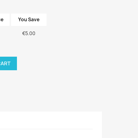
ce
You Save
€5.00
CART