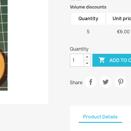
Volume discounts
Quantity
Unit pri
5
€6.00
Quantity

ADD TO 
Share
Product Details