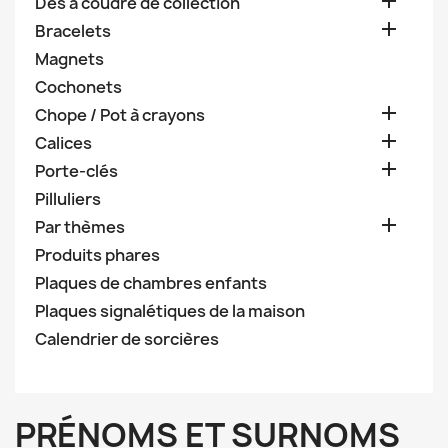

Dès à coudre de collection

Bracelets
Magnets
Cochonets

Chope / Pot à crayons

Calices

Porte-clés
Pilluliers

Par thèmes
Produits phares
Plaques de chambres enfants
Plaques signalétiques de la maison
Calendrier de sorcières
PRÉNOMS ET SURNOMS