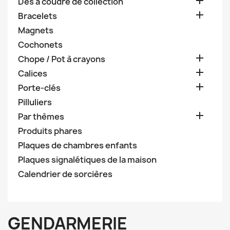

Dès à coudre de collection

Bracelets
Magnets
Cochonets

Chope / Pot à crayons

Calices

Porte-clés
Pilluliers

Par thèmes
Produits phares
Plaques de chambres enfants
Plaques signalétiques de la maison
Calendrier de sorcières
GENDARMERIE