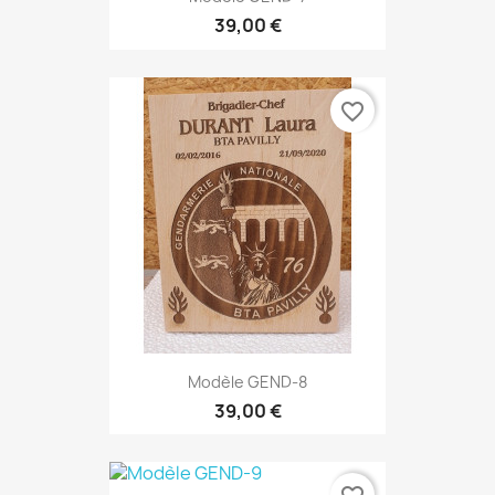
39,00 €
favorite_border
Modèle GEND-8
39,00 €