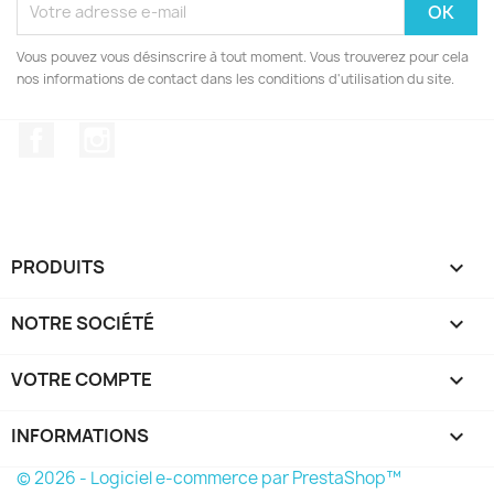
Vous pouvez vous désinscrire à tout moment. Vous trouverez pour cela
nos informations de contact dans les conditions d'utilisation du site.
Facebook
Instagram
PRODUITS

NOTRE SOCIÉTÉ

VOTRE COMPTE

INFORMATIONS
keyboard_arrow_down
© 2026 - Logiciel e-commerce par PrestaShop™