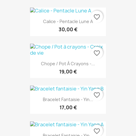
favorite_border
Calice - Pentacle Lune A
30,00 €
favorite_border
Chope / Pot À Crayons -...
19,00 €
favorite_border
Bracelet Fantaisie - Yin...
17,00 €
favorite_border
Bracelet Fantaisie - Yin...