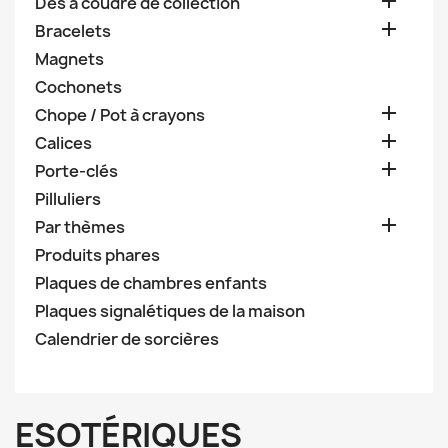

Dès à coudre de collection

Bracelets
Magnets
Cochonets

Chope / Pot à crayons

Calices

Porte-clés
Pilluliers

Par thèmes
Produits phares
Plaques de chambres enfants
Plaques signalétiques de la maison
Calendrier de sorcières
ESOTÉRIQUES