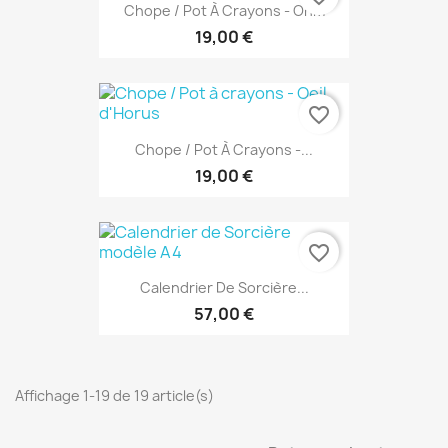
Chope / Pot À Crayons - Ohm
19,00 €
favorite_border
Chope / Pot À Crayons -...
19,00 €
favorite_border
Calendrier De Sorcière...
57,00 €
Affichage 1-19 de 19 article(s)