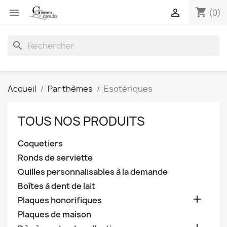
shopping_cart


(0)
search
Accueil
Par thèmes
Esotériques
TOUS NOS PRODUITS
Coquetiers
Ronds de serviette
Quilles personnalisables à la demande
Boîtes à dent de lait

Plaques honorifiques
Plaques de maison