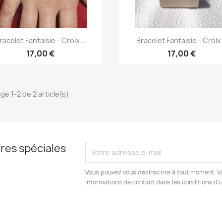
Aperçu rapide
Aperçu rapide


racelet Fantaisie - Croix...
Bracelet Fantaisie - Croix.
17,00 €
17,00 €
ge 1-2 de 2 article(s)
res spéciales
Vous pouvez vous désinscrire à tout moment. V
informations de contact dans les conditions d'ut