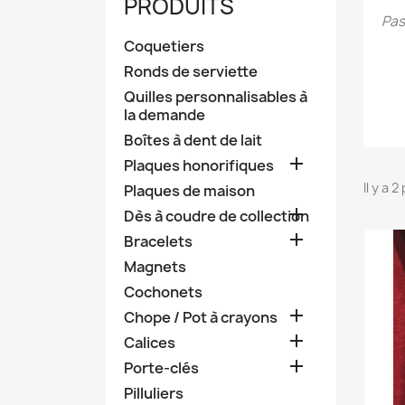
PRODUITS
Pas
Coquetiers
Ronds de serviette
Quilles personnalisables à
la demande
Boîtes à dent de lait

Plaques honorifiques
Il y a 
Plaques de maison

Dès à coudre de collection

Bracelets
Magnets
Cochonets

Chope / Pot à crayons

Calices

Porte-clés
Pilluliers