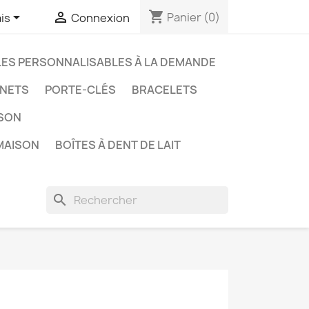
shopping_cart


Panier
(0)
is
Connexion
LES PERSONNALISABLES À LA DEMANDE
NETS
PORTE-CLÉS
BRACELETS
ISON
MAISON
BOÎTES À DENT DE LAIT
search