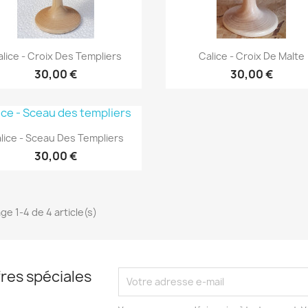
Aperçu rapide
Aperçu rapide


lice - Croix Des Templiers
Calice - Croix De Malte
30,00 €
30,00 €
Aperçu rapide

lice - Sceau Des Templiers
30,00 €
ge 1-4 de 4 article(s)
res spéciales