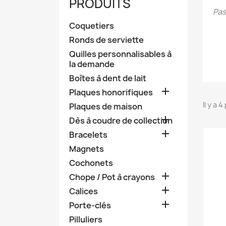
PRODUITS
Pas
Coquetiers
Ronds de serviette
Quilles personnalisables à
la demande
Boîtes à dent de lait

Plaques honorifiques
Il y a 
Plaques de maison

Dès à coudre de collection

Bracelets
Magnets
Cochonets

Chope / Pot à crayons

Calices

Porte-clés
Pilluliers