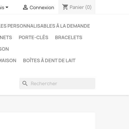
shopping_cart


Panier
(0)
is
Connexion
LES PERSONNALISABLES À LA DEMANDE
NETS
PORTE-CLÉS
BRACELETS
ISON
MAISON
BOÎTES À DENT DE LAIT
search