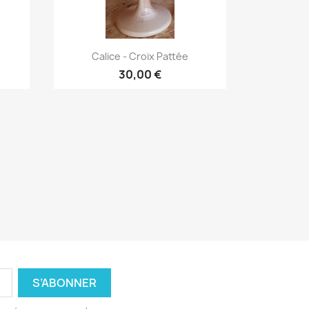
Aperçu rapide

Calice - Croix Pattée
30,00 €