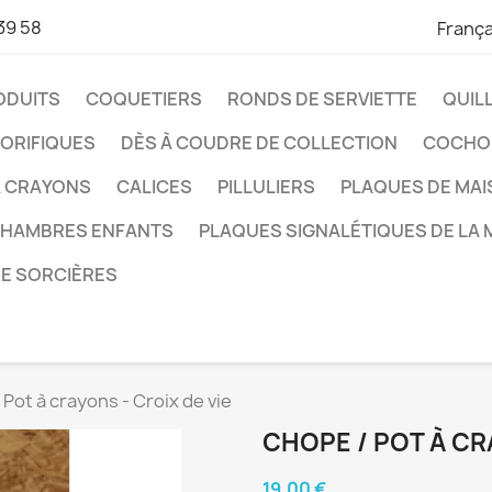
39 58
França
ODUITS
COQUETIERS
RONDS DE SERVIETTE
QUIL
ORIFIQUES
DÈS À COUDRE DE COLLECTION
COCHO
À CRAYONS
CALICES
PILLULIERS
PLAQUES DE MA
CHAMBRES ENFANTS
PLAQUES SIGNALÉTIQUES DE LA 
DE SORCIÈRES
Pot à crayons - Croix de vie
CHOPE / POT À CR
19,00 €