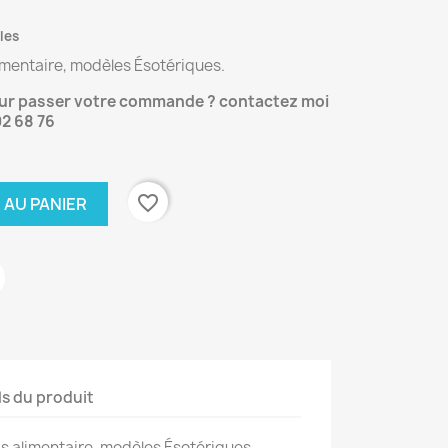
les
limentaire, modèles Ésotériques.
our passer votre commande ? contactez moi
02 68 76
favorite_border
 AU PANIER
ls du produit
is alimentaire, modèles Ésotériques.