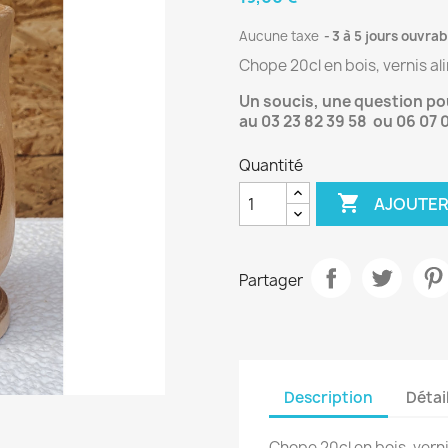
Aucune taxe
3 à 5 jours ouvrab
Chope 20cl en bois, vernis a
Un soucis, une question p
au 03 23 82 39 58 ou 06 07 
Quantité

AJOUTER
Partager
Description
Détai
Chope 20cl en bois, vern