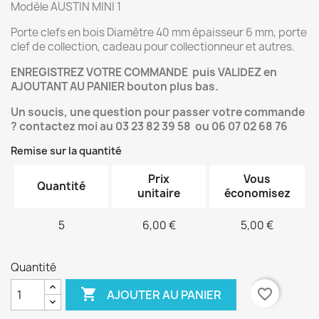
Modèle AUSTIN MINI 1
Porte clefs en bois Diamètre 40 mm épaisseur 6 mm, porte
clef de collection, cadeau pour collectionneur et autres.
ENREGISTREZ VOTRE COMMANDE puis VALIDEZ en
AJOUTANT AU PANIER bouton plus bas.
Un soucis, une question pour passer votre commande
? contactez moi au 03 23 82 39 58 ou 06 07 02 68 76
Remise sur la quantité
Prix
Vous
Quantité
unitaire
économisez
5
6,00 €
5,00 €
Quantité

favorite_border
AJOUTER AU PANIER