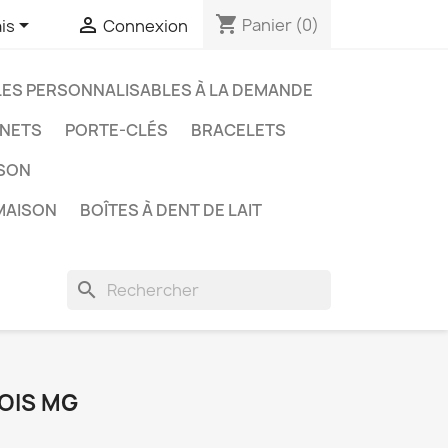
shopping_cart


Panier
(0)
is
Connexion
LES PERSONNALISABLES À LA DEMANDE
NETS
PORTE-CLÉS
BRACELETS
ISON
MAISON
BOÎTES À DENT DE LAIT
search
OIS MG