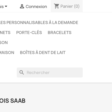
shopping_cart


Panier
(0)
is
Connexion
LES PERSONNALISABLES À LA DEMANDE
NETS
PORTE-CLÉS
BRACELETS
ISON
MAISON
BOÎTES À DENT DE LAIT
search
OIS SAAB