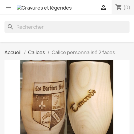
shopping_cart


(0)
search
Accueil
Calices
Calice personnalisé 2 faces