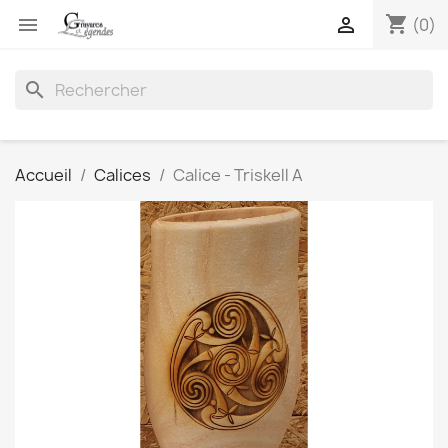
shopping_cart


(0)
search
Accueil
Calices
Calice - Triskell A