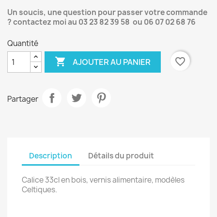
Un soucis, une question pour passer votre commande
? contactez moi au 03 23 82 39 58 ou 06 07 02 68 76
Quantité

favorite_border
AJOUTER AU PANIER
Partager
Description
Détails du produit
Calice 33cl en bois, vernis alimentaire, modèles
Celtiques.