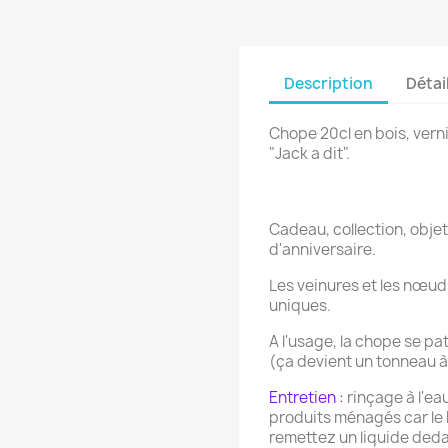
Description
Détai
Chope 20cl en bois, vern
"Jack a dit".
Cadeau, collection, obje
d'anniversaire.
Les veinures et les nœuds
uniques.
A l'usage, la chope se pati
(ça devient un tonneau à 
Entretien :
rinçage à l'eau
produits ménagés car le 
remettez un liquide ded