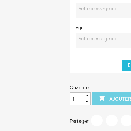
Age
E
Quantité

AJOUTER
Partager