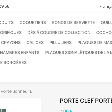
39 58
França
ODUITS
COQUETIERS
RONDS DE SERVIETTE
QUIL
ORIFIQUES
DÈS À COUDRE DE COLLECTION
COCHO
À CRAYONS
CALICES
PILLULIERS
PLAQUES DE MA
CHAMBRES ENFANTS
PLAQUES SIGNALÉTIQUES DE LA 
DE SORCIÈRES
f Porte Bonheur B
PORTE CLEF PORT
7,00 €