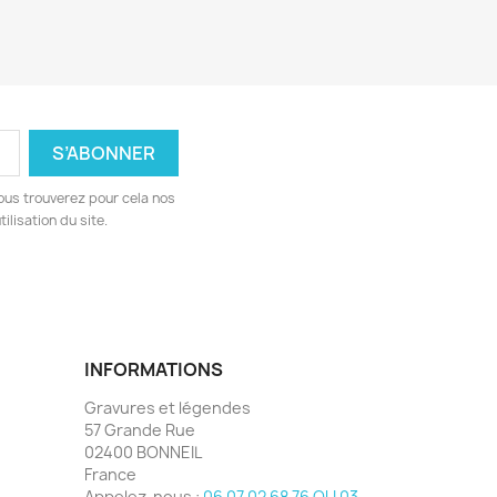
ous trouverez pour cela nos
ilisation du site.
INFORMATIONS
Gravures et légendes
57 Grande Rue
02400 BONNEIL
France
Appelez-nous :
06 07 02 68 76 OU 03