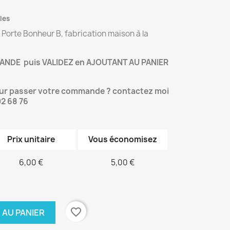
les
orte Bonheur B, fabrication maison à la
NDE puis VALIDEZ en AJOUTANT AU PANIER
our passer votre commande ? contactez moi
02 68 76
Prix unitaire
Vous économisez
6,00 €
5,00 €
favorite_border
 AU PANIER