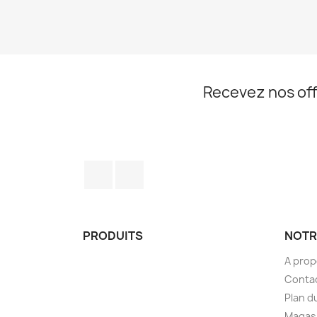
Recevez nos off
Facebook
Instagram
PRODUITS
NOTR
A pro
Conta
Plan d
Magas