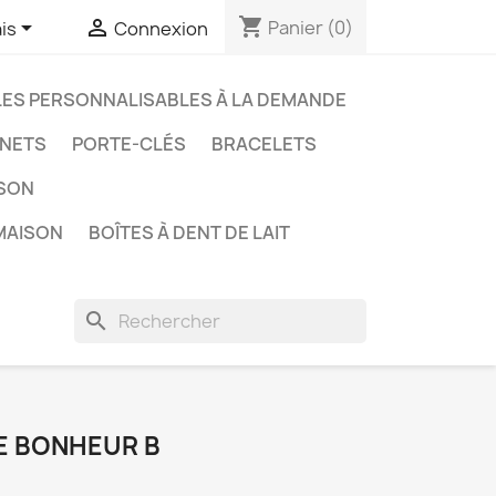
shopping_cart


Panier
(0)
is
Connexion
LES PERSONNALISABLES À LA DEMANDE
NETS
PORTE-CLÉS
BRACELETS
ISON
MAISON
BOÎTES À DENT DE LAIT
search
E BONHEUR B