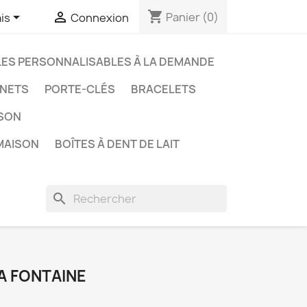
shopping_cart


Panier
(0)
is
Connexion
LES PERSONNALISABLES À LA DEMANDE
NETS
PORTE-CLÉS
BRACELETS
ISON
MAISON
BOÎTES À DENT DE LAIT
search
A FONTAINE