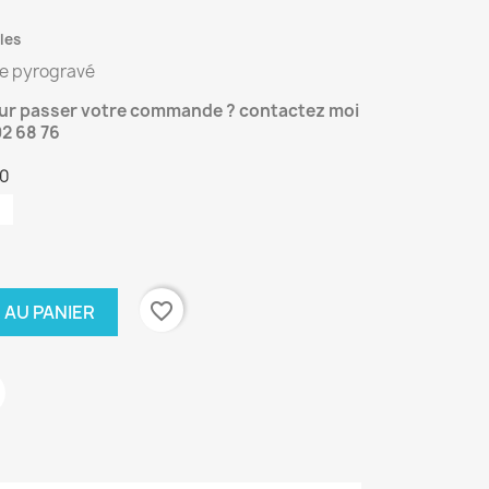
les
ine pyrogravé
our passer votre commande ? contactez moi
02 68 76
10
favorite_border
 AU PANIER