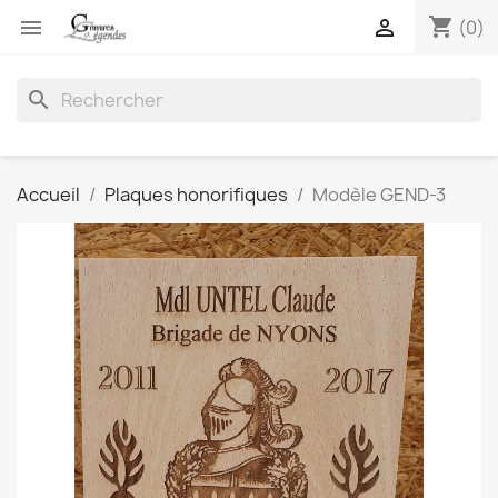
shopping_cart


(0)
search
Accueil
Plaques honorifiques
Modèle GEND-3