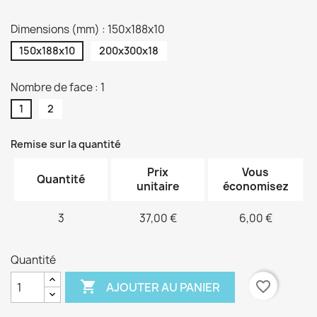
Dimensions (mm) : 150x188x10
150x188x10
200x300x18
Nombre de face : 1
1
2
Remise sur la quantité
Prix
Vous
Quantité
unitaire
économisez
3
37,00 €
6,00 €
Quantité

favorite_border
AJOUTER AU PANIER