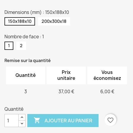
Dimensions (mm) : 150x188x10
150x188x10
200x300x18
Nombre de face : 1
1
2
Remise sur la quantité
Prix
Vous
Quantité
unitaire
économisez
3
37,00 €
6,00 €
Quantité

favorite_border
AJOUTER AU PANIER