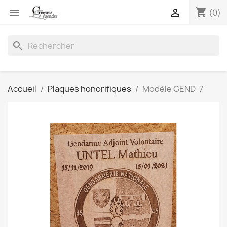
shopping_cart


(0)
search
Accueil
Plaques honorifiques
Modèle GEND-7