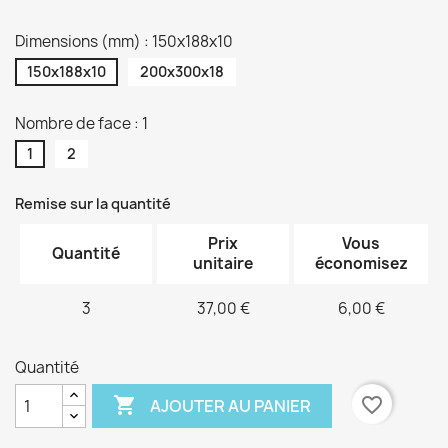
Dimensions (mm) : 150x188x10
150x188x10
200x300x18
Nombre de face : 1
1
2
Remise sur la quantité
Prix
Vous
Quantité
unitaire
économisez
3
37,00 €
6,00 €
Quantité

favorite_border
AJOUTER AU PANIER