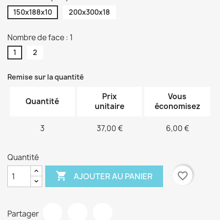
150x188x10
200x300x18
Nombre de face : 1
1
2
Remise sur la quantité
Prix
Vous
Quantité
unitaire
économisez
3
37,00 €
6,00 €
Quantité

favorite_border
AJOUTER AU PANIER
Partager