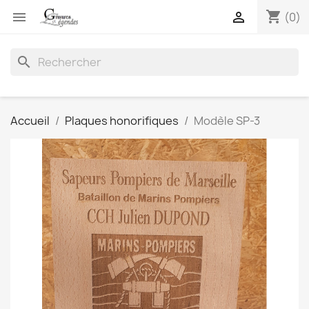
shopping_cart


(0)
search
Accueil
Plaques honorifiques
Modèle SP-3