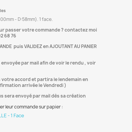
les
:300mm - D:58mm). 1 face.
our passer votre commande ? contactez moi
02 68 76
NDE puis VALIDEZ en AJOUTANT AU PANIER
nvoyée par mail afin de voir le rendu , voir
s votre accord et partira le lendemain en
nfirmation arrivée le Vendredi )
s sera envoyé par mail dès sa création
er leur commande sur papier :
E - 1 Face