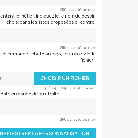
250 caractères max
entant le métier. Indiquez ici le nom du dessin
choisi dans les listes proposées ci-contre.
250 caractères max
sin personnel, photo ou logo, fournissez ici le
fichier :
é
CHOISIR UN FICHIER
.gif .jpg .jpeg .jpe .png .webp
 date ou année de la retraite
250 caractères max
NREGISTRER LA PERSONNALISATION