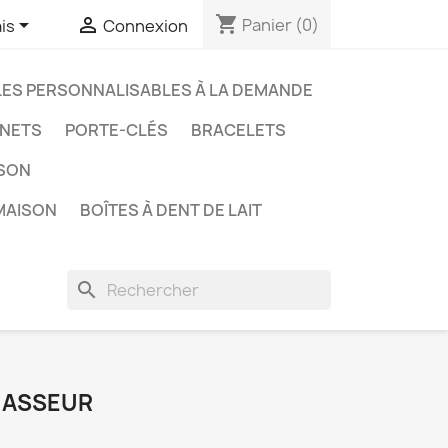
shopping_cart


Panier
(0)
is
Connexion
LES PERSONNALISABLES À LA DEMANDE
NETS
PORTE-CLÉS
BRACELETS
ISON
MAISON
BOÎTES À DENT DE LAIT
search
CHASSEUR