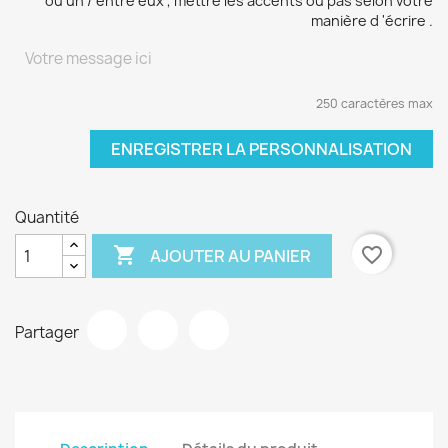
ou un / entre eux , mettre les accents ou pas selon votre
manière d 'écrire .
250 caractères max
ENREGISTRER LA PERSONNALISATION
Quantité

favorite_border
AJOUTER AU PANIER
Partager